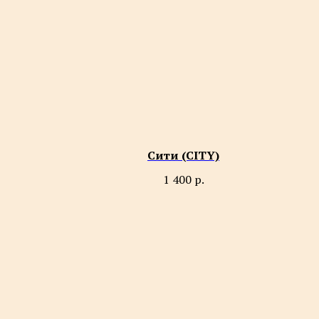
Сити (CITY)
1 400
р.