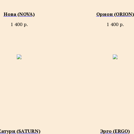
Нова (NOVA)
Орион (ORION)
1 400
р.
1 400
р.
Сатурн (SATURN)
Эрго (ERGO)