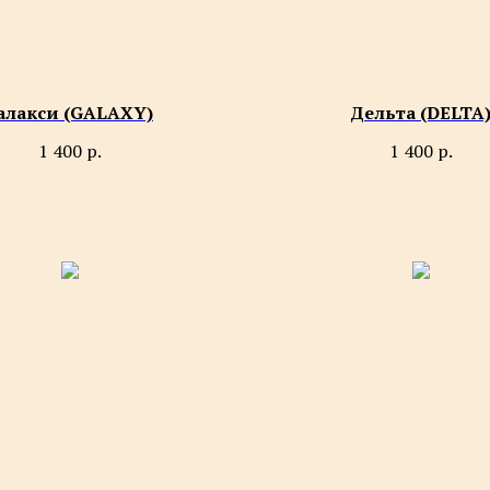
алакси (GALAXY)
Дельта (DELTA
1 400
р.
1 400
р.