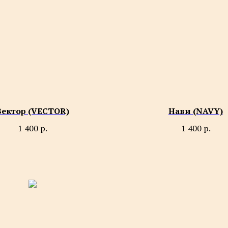
Вектор (VECTOR)
Нави (NAVY)
1 400
р.
1 400
р.