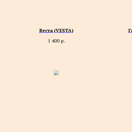
Веста (VESTA)
Г
1 400
р.