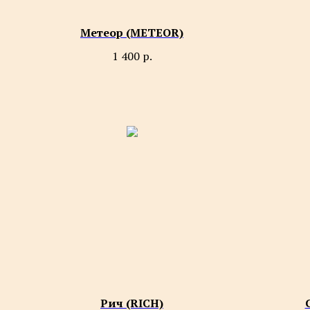
Метеор (METEOR)
1 400
р.
Рич (RICH)