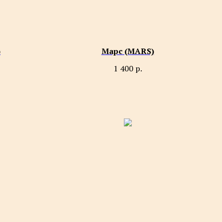
)
Марс (MARS)
1 400
р.