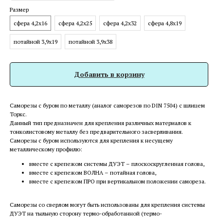
Размер
сфера 4,2x16
сфера 4,2х25
сфера 4,2х32
сфера 4,8х19
потайной 3,9х19
потайной 3,9х38
Добавить в корзину
Саморезы с буром по металлу (аналог саморезов по DIN 7504) с шлицем
Торкс.
Данный тип предназначен для крепления различных материалов к
тонколистовому металлу без предварительного засверливания.
Саморезы с буром используются для крепления к несущему
металлическому профилю:
вместе с крепежом системы ДУЭТ – плоскоскругленная голова,
вместе с крепежом ВОЛНА – потайная голова,
вместе с крепежом ПРО при вертикальном положении самореза.
Саморезы со сверлом могут быть использованы для крепления системы
ДУЭТ на тыльную сторону термо-обработанной (термо-