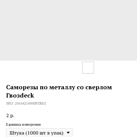
Саморезы по металлу со сверлом
Гвозdeck
SKU:
20164216WHPZRD2
2
р.
Единица измерения