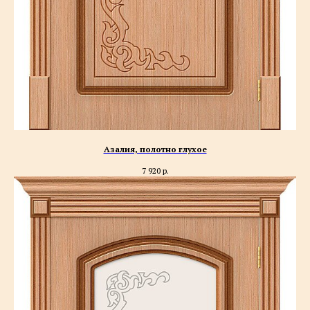
Азалия, полотно глухое
7 920
р.