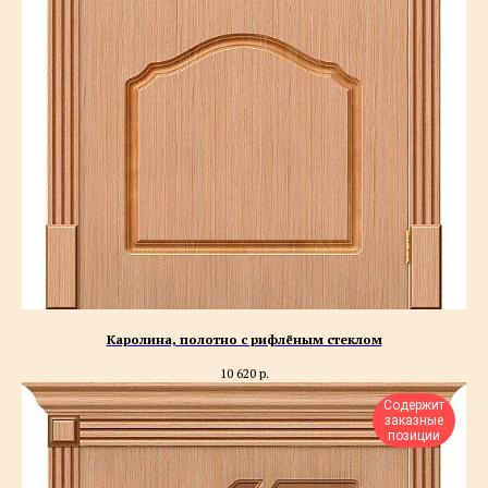
Каролина, полотно с рифлёным стеклом
10 620
р.
Содержит
заказные
позиции