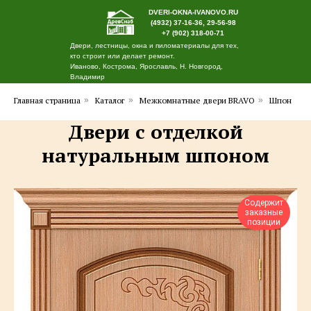
DVERI-OKNA-IVANOVO.RU
(4932) 37-16-36, 29-56-98
+7 (902) 318-00-71
Двери, лестницы, окна и пиломатериалы для тех,
кто строит или делает ремонт.
Иваново, Кострома, Ярославль, Н. Новгород,
Владимир
Главная страница
»
Каталог
»
Межкомнатные двери BRAVO
»
Шпон
Двери с отделкой
натуральным шпоном
Содержит
заказные
позиции