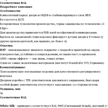
Соответствие RAL
Подробное описание
Особенности:
Композитный каркас двери из МДФ и стабилизирующего слоя ЛВЛ.
Без пустот и ДСП.
Бескромочная технология производства, торцы защищены по технологии «2-
Edge».
Для производства применяется PUR-клей необратимой полимеризации.
Крепеж из закаленной стали надежно фиксирует детали двери в 8 точках (у
других производителей, как правило, не более 4).
Отделка
:
ПЭТ
- инновационное эмалевое покрытие c гладкой и приятной на ощупь
поверхностью, устойчиво к повреждениям, не выцветает со временем.
100% «эмаль-эффект» — как эмаль, только лучше.
Один из самых экологичных материалов (институт Fraunhofer IVV, Германия).
Комплектующие:
Телескопические погонажные изделия для качественного регулируемого
монтажа.
Дверная коробка с TPE-уплотнителем для мягкого закрывания, благодаря
особой форме уплотнителя отсутствует закусывание со стороны петель.
Толщина, мм:
36
Соответствие RAL
White Silk
- примерно соответствует RAL 9003 (Сигнальный белый), матовый (≈