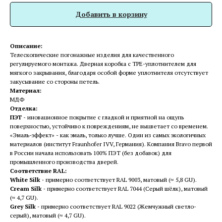
Добавить в корзину
Описание:
Телескопические погонажные изделия для качественного
регулируемого монтажа. Дверная коробка с TPE-уплотнителем для
мягкого закрывания, благодаря особой форме уплотнителя отсутствует
закусывание со стороны петель.
Материал:
МДФ
Отделка:
ПЭТ -
иновационное покрытие c гладкой и приятной на ощупь
поверхностью, устойчиво к повреждениям, не выцветает со временем.
«Эмаль-эффект» - как эмаль, только лучше. Один из самых экологичных
материалов (институт Fraunhofer IVV, Германия). Компания Bravo первой
в России начала использовать 100% ПЭТ (без добавок) для
промышленного производства дверей.
Соответствие RAL:
White Silk -
примерно соответствует RAL 9003, матовый (≈ 5,8 GU).
Cream Silk -
примерно соответствует RAL 7044 (Серый шёлк), матовый
(≈ 4,7 GU).
Grey Silk -
примерно соответствует RAL 9022 (Жемчужный светло-
серый), матовый (≈ 4,7 GU).