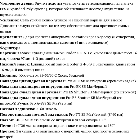
Утепление двери:
Внутри полотна установлена теплоизоляционная панель
EPS (Expanded PolyStyrene), которая обеспечивает необходимую тепло- и
шумоизоляцию
Усиление:
Семь усиливающих уголков и защитный карман для замков.
Дополнительную стойкость ко взлому обеспечивают два противосъемных
штыря
Крепление:
Двери крепятся анкерными болтами через коробку (8 отверстий)
или с использованием монтажных пластин (6 шт. в комплекте)
Фурнитура
Верхний замок:
Сувальдный замок Border G 8-6 Э с 3 ригелями диаметром 16
мм, 4 ключа 97 мм, 4-й (высший) класс
Нижний замок:
Цилиндровый замок Border G 4-3 Э с 3 ригелями диаметром
16 мм, 4-й (высший) класс
Цилиндр:
Ключ-шток 85-55/30 C Хром, 5 ключей
Накладка цилиндровая наружная:
Pro AEC SB МатЧерный (броненакладка)
Накладка цилиндровая внутренняя:
Pro EK SB МатЧерный
Накладка сувальдная наружная:
Pro ES Shutter SB МатЧерный (со шторкой)
Накладка сувальдная внутренняя:
Pro ES Shutter SB МатЧерный (со
шторкой)
Ручка:
Pro A-888 SB МатЧерный
Ночная задвижка:
З-60 Никель
Поворотник для ночной задвижки:
Pro TT SB МатЧерный (8*60 мм)
Глазок:
50-90 SB МатЧерный со шторкой и углом обзора 180°
Петли:
140*20 мм на опорном подшипнике с открыванием на 180°
Прочее:
Заглушки для монтажных отверстий, чашки для противосъемных
штырей