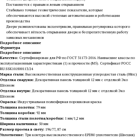
Поставляется с правым и левым открыванием
Стабильно точные геометрические показатели, которые
обеспечиваются высокой степенью автоматизации и роботизации
производства
Двери укомплектованы эксцентриком, правильная регулировка которого
обеспечивает лёгкость открывания двери и беспрепятственную работу
замковых механизмов
Подробное описание
Фурнитура
Подробное описание
Качество:
Сертифицирован для РФ по ГОСТ 31173-2016. Наивысшие классы по
эксплуатационным характеристикам (1) и прочности (М5). Сертификат POCC
RU.SSK10.H00113/24
Марка стали:
Высококачественная конструкционная углеродистая сталь (08пс)
Отделка снаружи:
Декоративная панель толщиной 12 мм с отделкой Эко
Шпоном
Отделка внутри:
Декоративная панель толщиной 12 мм с отделкой Эко
Шпоном
Окраска:
Индустриальная полиэфирная порошковая краска
Толщина полотна:
79 мм
Толщина коробки:
92 мм
Толщина стали полотна/коробки:
1 мм/1,2 мм
Ширина наличника:
50 мм
Размер проема в свету:
196/77, 87 см
Уплотнение:
Три контура высококачественного EPDM-уплотнителя (Швеция)